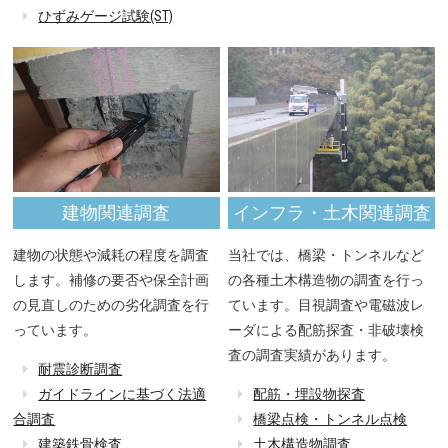
ひずみゲージ試験(ST)
建物関連調査
インフラ・土木関連調査
建物の状態や減耗の程度を調査
当社では、橋梁・トンネルなど
します。補修の要否や保全計画
の各種土木構造物の調査を行っ
の見直しのための劣化調査を行
ています。目視調査や電磁波レ
っています。
ーダによる配筋探査・非破壊検
査の調査実績があります。
耐震診断調査
ガイドラインに基づく法適
配筋・埋設物探査
合調査
橋梁点検・トンネル点検
建築鉄骨検査
土木構造物調査