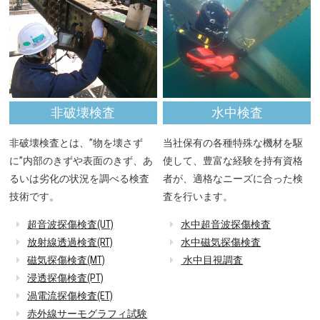
非破壊検査
水中検査
非破壊検査とは、”物を壊さず
当社保有の各種特殊な機材を駆
に”内部のきずや表面のきず、あ
使して、豊富な経験を持有資格
るいは劣化の状況を調べる検査
者が、適格なニーズに合った検
技術です。
査を行います。
超音波探傷検査(UT)
水中超音波探傷検査
放射線透過検査(RT)
水中磁気探傷検査
磁気探傷検査(MT)
水中目視調査
浸透探傷検査(PT)
渦電流探傷検査(ET)
赤外線サーモグラフィ試験